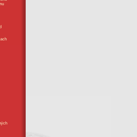
anu
d
kach
ných