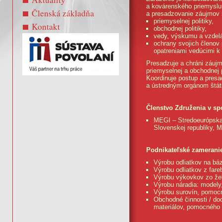
a kovárenského priemyslu 
Členská základňa
a presadzovanie záujmov s
priemyselnej politiky,
Kontakt
obchodnej politiky,
vedy, výskumu a vzdel
ochrany svojich členov
opatreniami vedúcimi k
Presadzuje a chráni záujm
priemyselnej a obchodnej 
Koordinuje postup a pres
a ústredným orgánom štát
Členstvo Združenia v sp
MEGI – Stredoeurópska 
Slovenskej republiky, 
Podnikateľské zameranie
Výrobu odliatkov na báze 
Výrobu odliatkov z fare
Výrobu výkovkov zo že
Výrobu náradia: modely,
Výrobu surovín, pomocn
Obchodné činnosti / d
materiálov, pomocného 