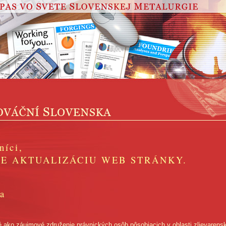
níci,
E AKTUALIZÁCIU WEB STRÁNKY.
ia
é ako záujmové združenie právnických osôb pôsobiacich v oblasti zlievarens