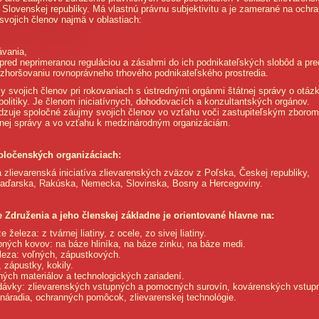
Slovenskej republiky. Má vlastnú právnu subjektivitu a je zamerané na ochr
vojich členov najmä v oblastiach:
ávania,
 pred neprimeranou reguláciou a zásahmi do ich podnikateľských slobôd a pre
 zhoršovaniu rovnoprávneho trhového podnikateľského prostredia.
y svojich členov pri rokovaniach s ústrednými orgánmi štátnej správy o otáz
politiky. Je členom iniciatívnych, dohodovacích a konzultantských orgánov.
adzuje spoločné záujmy svojich členov vo vzťahu voči zastupiteľským zborom
nej správy a vo vzťahu k medzinárodným organizáciám.
oločenských organizáciach:
zlievarenská iniciatíva zlievarenských zväzov z Poľska, Českej republiky,
Maďarska, Rakúska, Nemecka, Slovinska, Bosny a Hercegoviny.
 Združenia a jeho členskej základne je orientované hlavne na:
železa: z tvárnej liatiny, z ocele, zo sivej liatiny.
bných kovov: na báze hliníka, na báze zinku, na báze medi.
leza: voľných, zápustkových.
 zápustky, kokily.
ých materiálov a technologických zariadení.
odávky: zlievarenských vstupných a pomocných surovín, kovárenských vstup
náradia, ochranných pomôcok, zlievarenskej technológie.