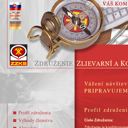
Vážení návštev
PRIPRAVUJEM
Profil združen
Profil združenia
Výhody členstva
Ciele Združenia:
Aktuality
Združenie je konštituovan